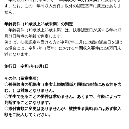
す。なお、この「年間収入要件」以外の
認定基準
に変更はありま
せん。
年齢要件（19歳以上23歳未満）の判定
年齢要件（19歳以上23歳未満）は、扶養認定日が属する年の12
月31日時点の年齢で判定します。
例えば、扶養認定を受ける方が令和7年11月に19歳の誕生日を迎え
る場合には、令和7年（暦年）における年間収入要件は150万円未
満となります。
施行日 令和7年10月1日
その他（
留意事項）
〇被保険者の配偶者（事実上婚姻関係と同様の事情にある方を含
む。）は対象となりません。
〇学生であることの要件は求めません。あくまで、年齢によって
判断することになります。
〇添付書類に変更はありませんが、被扶養者異動者には必ず収入
額をご記入してください。