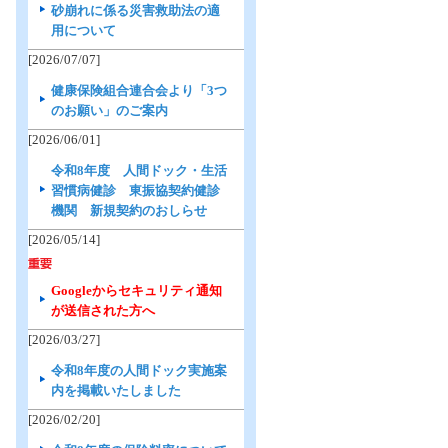
砂崩れに係る災害救助法の適
用について
[2026/07/07]
健康保険組合連合会より「3つ
のお願い」のご案内
[2026/06/01]
令和8年度 人間ドック・生活
習慣病健診 東振協契約健診
機関 新規契約のおしらせ
[2026/05/14]
Googleからセキュリティ通知
が送信された方へ
[2026/03/27]
令和8年度の人間ドック実施案
内を掲載いたしました
[2026/02/20]