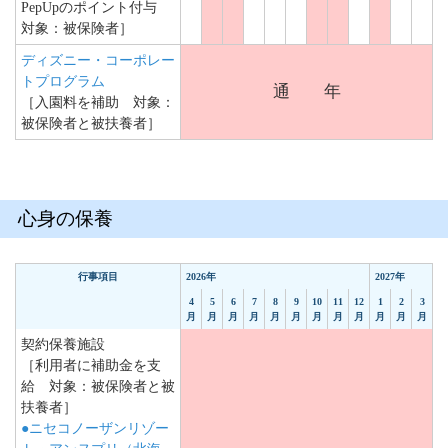
PepUpのポイント付与
対象：被保険者］
ディズニー・コーポレー
トプログラム
通 年
［入園料を補助 対象：
被保険者と被扶養者］
心身の保養
行事項目
2026年
2027年
4
5
6
7
8
9
10
11
12
1
2
3
月
月
月
月
月
月
月
月
月
月
月
月
契約保養施設
［利用者に補助金を支
給 対象：被保険者と被
扶養者］
●ニセコノーザンリゾー