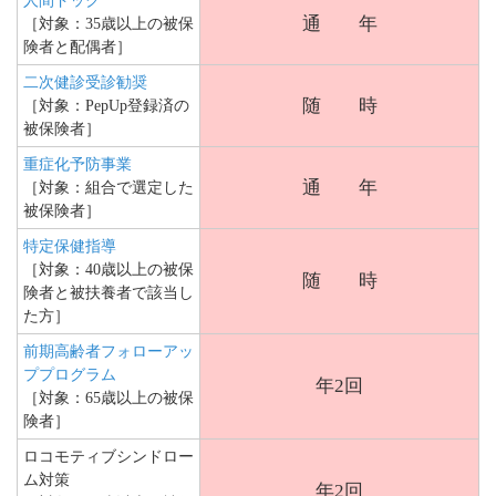
人間ドック
通 年
［対象：35歳以上の被保
険者と配偶者］
二次健診受診勧奨
随 時
［対象：PepUp登録済の
被保険者］
重症化予防事業
通 年
［対象：組合で選定した
被保険者］
特定保健指導
［対象：40歳以上の被保
随 時
険者と被扶養者で該当し
た方］
前期高齢者フォローアッ
ププログラム
年2回
［対象：65歳以上の被保
険者］
ロコモティブシンドロー
ム対策
年2回