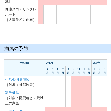
施］
健康スコアリングレ
ポート
［各事業所に配布］
病気の予防
行事項目
2026年
2027年
4
5
6
7
8
9
10
11
12
1
2
3
月
月
月
月
月
月
月
月
月
月
月
月
生活習慣病健診
［対象：被保険者］
家族健診
［対象：配偶者と35歳以
上の家族］