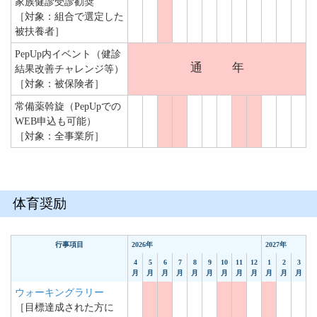
家族健診受診勧奨
［対象：組合で選定した
被扶養者］
PepUp内イベント（健診
通
年
結果改善チャレンジ等）
［対象：被保険者］
常備薬斡旋（PepUpでの
WEB申込も可能）
［対象：全事業所］
体育奨励
行事項目
2026年
2027年
4
5
6
7
8
9
10
11
12
1
2
3
月
月
月
月
月
月
月
月
月
月
月
月
ウォーキングラリー
［目標達成された方に