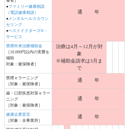
養者］
●
ファミリー健康相談
通
年
（電話健康相談）
●
メンタルヘルスカウン
セリング
●
ベストドクターズ®・
サービス
禁煙外来治療補助金
治療は4月～12月が対
［10,000円以内の実費を
象
補助
※補助金請求は3月ま
対象：被保険者］
で
禁煙ｅラーニング
通
年
［対象：被保険者］
歯・口腔疾患対策ｅラー
通
年
ニング
［対象：被保険者］
健康企業宣言
通
年
［対象：全事業所］