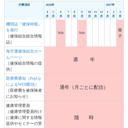
行事項目
2026年
2027年
4
5
6
7
8
9
10
11
12
1
2
3
月
月
月
月
月
月
月
月
月
月
月
月
機関誌『健保時報』
を発行
冊
Web
Web
［健保組合総合情報
子
誌］
海空運健保組合ホー
ムページ
通
年
［健保組合情報の提
供］
医療費通知（PepUp
によるWEB配信）
通年（月ごとに配信）
［医療費を被保険者
にお知らせ］
健康管理委員
［健康管理委員向け
随 時
に健康に関する情報
提供やセミナーの実