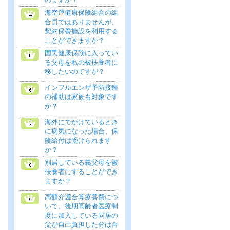
海空運健康保険組合の組
合員ではありませんが、
契約保養施設を利用する
ことができますか？
国民健康保険に入ってい
る父母を私の被扶養者に
移したいのですが？
インフルエンザ予防接種
の補助は家族も対象です
か？
海外にでかけているとき
に病気になった場合、保
険給付は受けられます
か？
別居している義父母を被
扶養者にすることができ
ますか？
高額介護合算療養費につ
いて、後期高齢者医療制
度に加入している同居の
父が自己負担した分は合